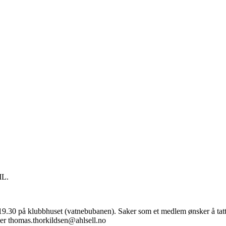
IL.
9.30 på klubbhuset (vatnebubanen). Saker som et medlem ønsker å tatt 
ler thomas.thorkildsen@ahlsell.no