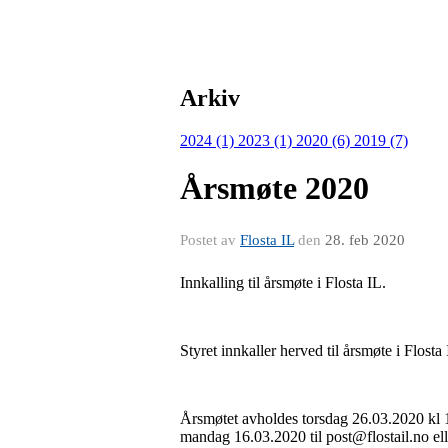
Arkiv
2024 (1)
2023 (1)
2020 (6)
2019 (7)
Årsmøte 2020
Postet av
Flosta IL
den
28. feb 2020
Innkalling til årsmøte i Flosta IL.
Styret innkaller herved til årsmøte i Flosta 
Årsmøtet avholdes torsdag 26.03.2020 kl 1
mandag 16.03.2020 til post@flostail.no el