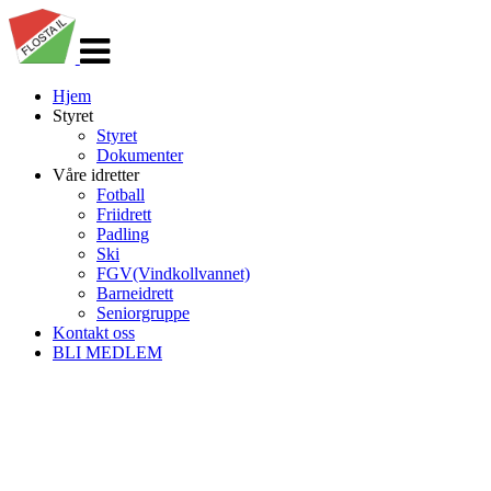
Veksle
navigasjon
Hjem
Styret
Styret
Dokumenter
Våre idretter
Fotball
Friidrett
Padling
Ski
FGV(Vindkollvannet)
Barneidrett
Seniorgruppe
Kontakt oss
BLI MEDLEM