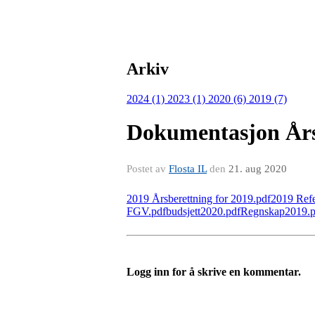
Arkiv
2024 (1)
2023 (1)
2020 (6)
2019 (7)
Dokumentasjon År
Postet av
Flosta IL
den
21. aug 2020
2019 Årsberettning for 2019.pdf
2019 Refe
FGV.pdf
budsjett2020.pdf
Regnskap2019.p
Logg inn for å skrive en kommentar.