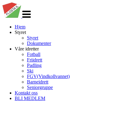
Veksle
navigasjon
Hjem
Styret
Styret
Dokumenter
Våre idretter
Fotball
Friidrett
Padling
Ski
FGV(Vindkollvannet)
Barneidrett
Seniorgruppe
Kontakt oss
BLI MEDLEM