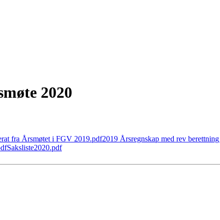
smøte 2020
rat fra Årsmøtet i FGV 2019.pdf
2019 Årsregnskap med rev berettning
df
Saksliste2020.pdf