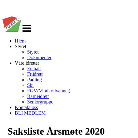
Veksle
navigasjon
Hjem
Styret
Styret
Dokumenter
Våre idretter
Fotball
Friidrett
Padling
Ski
FGV(Vindkollvannet)
Barneidrett
Seniorgruppe
Kontakt oss
BLI MEDLEM
Saksliste Årsmøte 2020