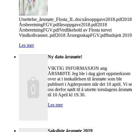
Utsettelse_årsmøte_Flosta_IL.docxårsoppgave2018.pdf2018
ÅrsberetningFGV.pdfårsoppgave2018.pdf2018
ÅrsberetningFGV.pdfVedlikehold av Flosta turvei
Vindkollvannet..pdf2018 ÅrsregnskapFGV.pdfbudsjett 2019
Les mer
Ny dato årsmøte!
VIKTIG INFORMASJON ang
ÅRSMØTE Jeg ble i dag gjort oppmerksom
over at i innkallelsen til årsmøte som ble
publisert i Agderposten står det 10 april. Vi s
oss derfor nødt til å utsette torsdagens årsmøt
til 10 April kl 19.30.
Les mer
Saksliste årsmøte 2019