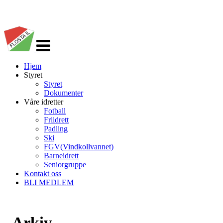
Veksle
navigasjon
Hjem
Styret
Styret
Dokumenter
Våre idretter
Fotball
Friidrett
Padling
Ski
FGV(Vindkollvannet)
Barneidrett
Seniorgruppe
Kontakt oss
BLI MEDLEM
Arkiv