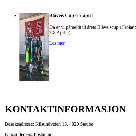
Blåveis Cup 6-7 april
Da er vi påmeldt til årets Blåveiscup i Frolan
7-8 April :)
Les mer
KONTAKTINFORMASJON
Besøksadresse: Kilsundveien 13, 4920 Staubø
E-post: leder@flostail.no