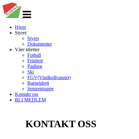
Veksle
navigasjon
Hjem
Styret
Styret
Dokumenter
Våre idretter
Fotball
Friidrett
Padling
Ski
FGV(Vindkollvannet)
Barneidrett
Seniorgruppe
Kontakt oss
BLI MEDLEM
KONTAKT OSS