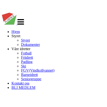
Veksle
navigasjon
Hjem
Styret
Styret
Dokumenter
Våre idretter
Fotball
Friidrett
Padling
Ski
FGV(Vindkollvannet)
Barneidrett
Seniorgruppe
Kontakt oss
BLI MEDLEM