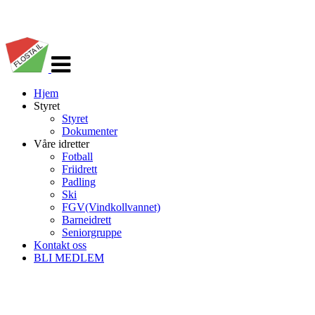
Veksle
navigasjon
Hjem
Styret
Styret
Dokumenter
Våre idretter
Fotball
Friidrett
Padling
Ski
FGV(Vindkollvannet)
Barneidrett
Seniorgruppe
Kontakt oss
BLI MEDLEM