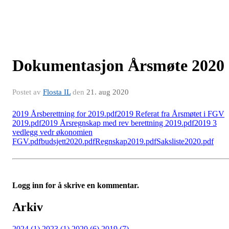
Dokumentasjon Årsmøte 2020
Postet av
Flosta IL
den
21. aug 2020
2019 Årsberettning for 2019.pdf
2019 Referat fra Årsmøtet i FGV
2019.pdf
2019 Årsregnskap med rev berettning 2019.pdf
2019 3
vedlegg vedr økonomien
FGV.pdf
budsjett2020.pdf
Regnskap2019.pdf
Saksliste2020.pdf
Logg inn for å skrive en kommentar.
Arkiv
2024 (1)
2023 (1)
2020 (6)
2019 (7)