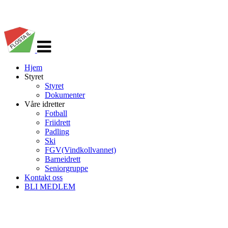
Veksle
navigasjon
Hjem
Styret
Styret
Dokumenter
Våre idretter
Fotball
Friidrett
Padling
Ski
FGV(Vindkollvannet)
Barneidrett
Seniorgruppe
Kontakt oss
BLI MEDLEM