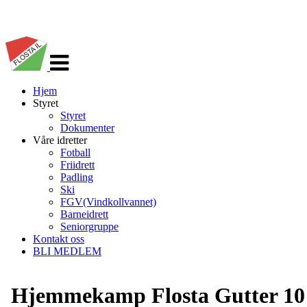
Veksle
navigasjon
Hjem
Styret
Styret
Dokumenter
Våre idretter
Fotball
Friidrett
Padling
Ski
FGV(Vindkollvannet)
Barneidrett
Seniorgruppe
Kontakt oss
BLI MEDLEM
Hjemmekamp Flosta Gutter 10